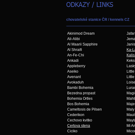
chovatelské stanice ČR / kennels CZ
Akinimod Dream
Jafar
Ali-Alibi
Jema
Al Maarii Sapphire
Janis
Al Shraifi
Ka-L
An-Fe-Chi
Kalis
Ankadi
Keks
Appleberry
Lask
Aseiko
Littl
Avenant
Littl
Avokaduh
Loise
Bambi Bohemia
Lura
Bezedna propast
Magi
Bohemia Ortles
Maht
Bos Bohemia
Maje
Cameltosis de Pilsen
Maly
Cederikon
Maul
Cechovo kvitko
Mayt
Certova stena
Mi A
Ciciko
Mico