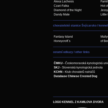
Alexa Lachesis
Famil
Czari-Falka
Hot c
Diamond of the Night
Jessy
Dandy Mate
Little
chovatelské stanice Švýcarsko / kennel
Fantasy Island
Mally
Honeycroft´s
of Be
ostatní odkazy / other links
ČMKU -
Českomoravská kynologická uni
SKJ -
Slovenská kynologická jednota
KCHN -
Klub chovatelů naháčů
Database Chinese Crested Dog
LOGO KENNEL Z KAMILOVA DVORA