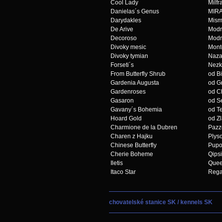
Cool Lady
Milfr
Danielas´s Genus
MIR
Darydakles
Mism
De Arive
Modr
Decoroso
Modr
Divoky mesic
Mont
Divoky tymian
Naza
Forseti´s
Nezk
From Butterfly Shrub
od Bi
Gardenia Augusta
od G
Gardenroses
od C
Gasaron
od S
Gavany´s Bohemia
od Te
Hoard Gold
od Z
Charmione de la Dubren
Pazz
Charen z Hajku
Plyso
Chinese Butterfly
Pupo
Cherie Boheme
Qipsi
Iletis
Quee
Itaco Star
Rega
chovatelské stanice SK / kennels SK