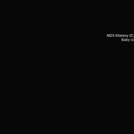
N
DS Klatovy (CZ
Baby cl